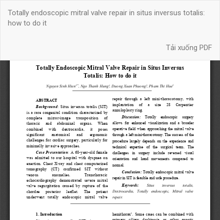
Quay
Totally endoscopic mitral valve repair in situs inversus totalis:
trở
how to do it
lại
chi
Tải xuống
tiết
Tải xuống PDF
bài
báo