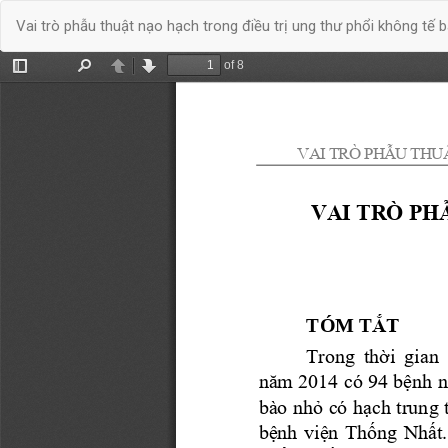
Quay
Vai trò phẫu thuật nạo hạch trong điều trị ung thư phổi không tế
trở
lại
chi
tiết
bài
báo