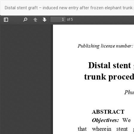
Quay
Distal stent graft – induced new entry after frozen elephant trunk
trở
lại
chi
tiết
bài
báo