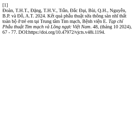
[1]
Đoàn, T.H.T., Đặng, T.H.V., Trần, Đắc Đại, Bùi, Q.H., Nguyễn,
B.P. và Đỗ, A.T. 2024. Kết quả phẫu thuật sửa thông sàn nhĩ thất
toàn bộ ở trẻ em tại Trung tâm Tim mạch, Bệnh viện E.
Tạp chí
Phẫu thuật Tim mạch và Lồng ngực Việt Nam
. 48, (tháng 10 2024),
67 - 77. DOI:https://doi.org/10.47972/vjcts.v48i.1194.