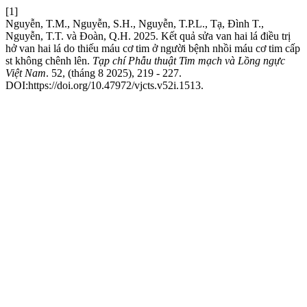
[1]
Nguyễn, T.M., Nguyễn, S.H., Nguyễn, T.P.L., Tạ, Đình T.,
Nguyễn, T.T. và Đoàn, Q.H. 2025. Kết quả sửa van hai lá điều trị
hở van hai lá do thiếu máu cơ tim ở người bệnh nhồi máu cơ tim cấp
st không chênh lên.
Tạp chí Phẫu thuật Tim mạch và Lồng ngực
Việt Nam
. 52, (tháng 8 2025), 219 - 227.
DOI:https://doi.org/10.47972/vjcts.v52i.1513.