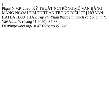
[1]
Phan, N.V.P. 2020. KỸ THUẬT NỚI RỘNG MÔ VAN BẰNG
MÀNG NGOÀI TIM TỰ THÂN TRONG ĐIỀU TRỊ HỞ VAN
HAI LÁ HẬU THẤP.
Tạp chí Phẫu thuật Tim mạch và Lồng ngực
Việt Nam
. 7, (tháng 11 2020), 34-38.
DOI:https://doi.org/10.47972/vjcts.v7i.246.