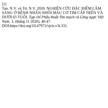
[1]
Tan, N.V. và Tri, N.V. 2020. NGHIÊN CỨU ĐẶC ĐIỂM LÂM
SÀNG Ở BỆNH NHÂN NHỒI MÁU CƠ TIM CẤP TRÊN VÀ
DƯỚI 65 TUỔI.
Tạp chí Phẫu thuật Tim mạch và Lồng ngực Việt
Nam
. 3, (tháng 11 2020), 40-47.
DOI:https://doi.org/10.47972/vjcts.v3i.331.