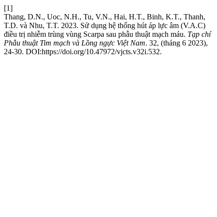
[1]
Thang, D.N., Uoc, N.H., Tu, V.N., Hai, H.T., Binh, K.T., Thanh,
T.D. và Nhu, T.T. 2023. Sử dụng hệ thống hút áp lực âm (V.A.C)
điều trị nhiễm trùng vùng Scarpa sau phẫu thuật mạch máu.
Tạp chí
Phẫu thuật Tim mạch và Lồng ngực Việt Nam
. 32, (tháng 6 2023),
24-30. DOI:https://doi.org/10.47972/vjcts.v32i.532.