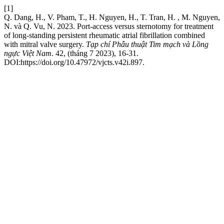
[1]
Q. Dang, H., V. Pham, T., H. Nguyen, H., T. Tran, H. , M. Nguyen,
N. và Q. Vu, N. 2023. Port-access versus sternotomy for treatment
of long-standing persistent rheumatic atrial fibrillation combined
with mitral valve surgery.
Tạp chí Phẫu thuật Tim mạch và Lồng
ngực Việt Nam
. 42, (tháng 7 2023), 16-31.
DOI:https://doi.org/10.47972/vjcts.v42i.897.