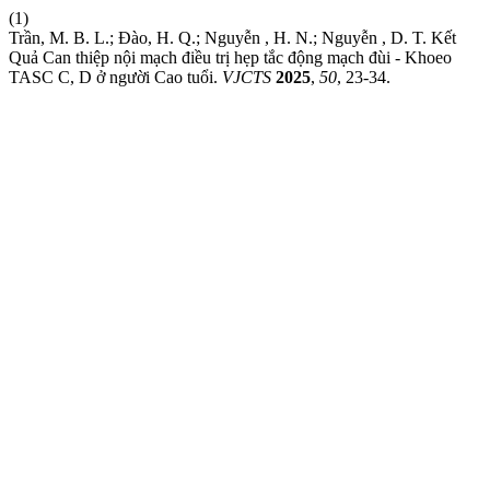
(1)
Trần, M. B. L.; Đào, H. Q.; Nguyễn , H. N.; Nguyễn , D. T. Kết
Quả Can thiệp nội mạch điều trị hẹp tắc động mạch đùi - Khoeo
TASC C, D ở người Cao tuổi.
VJCTS
2025
,
50
, 23-34.