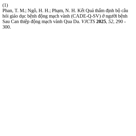
(1)
Phan, T. M.; Ngô, H. H.; Phạm, N. H. Kết Quả thẩm định bộ câu
hỏi giáo dục bệnh động mạch vành (CADE-Q-SV) ở người bệnh
Sau Can thiệp động mạch vành Qua Da.
VJCTS
2025
,
52
, 290 -
300.