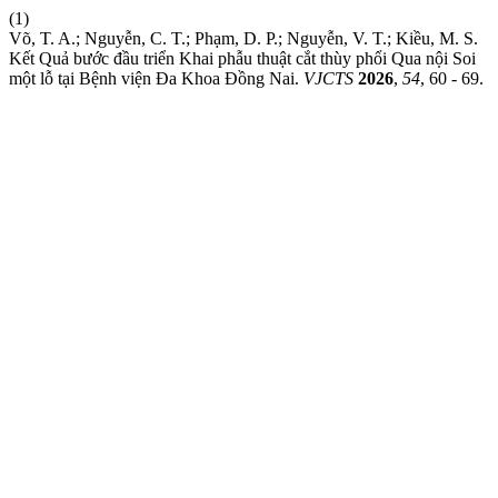
(1)
Võ, T. A.; Nguyễn, C. T.; Phạm, D. P.; Nguyễn, V. T.; Kiều, M. S.
Kết Quả bước đầu triển Khai phẫu thuật cắt thùy phổi Qua nội Soi
một lỗ tại Bệnh viện Đa Khoa Đồng Nai.
VJCTS
2026
,
54
, 60 - 69.