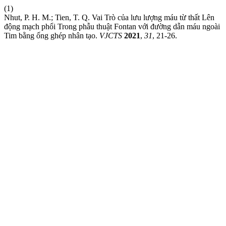
(1)
Nhut, P. H. M.; Tien, T. Q. Vai Trò của lưu lượng máu từ thất Lên
động mạch phổi Trong phẫu thuật Fontan với đường dẫn máu ngoài
Tim bằng ống ghép nhân tạo.
VJCTS
2021
,
31
, 21-26.