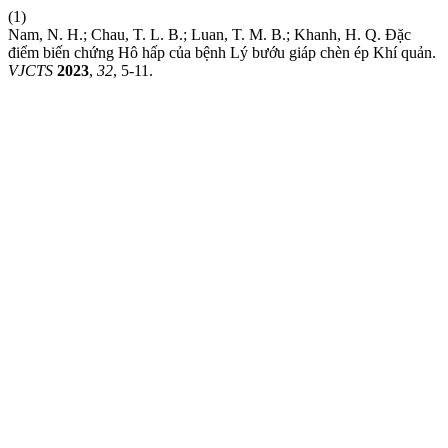
(1)
Nam, N. H.; Chau, T. L. B.; Luan, T. M. B.; Khanh, H. Q. Đặc
điểm biến chứng Hô hấp của bệnh Lý bướu giáp chèn ép Khí quản.
VJCTS
2023
,
32
, 5-11.