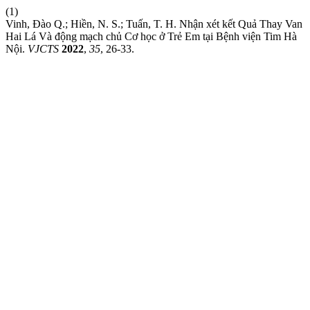
(1)
Vinh, Đào Q.; Hiền, N. S.; Tuấn, T. H. Nhận xét kết Quả Thay Van
Hai Lá Và động mạch chủ Cơ học ở Trẻ Em tại Bệnh viện Tim Hà
Nội.
VJCTS
2022
,
35
, 26-33.