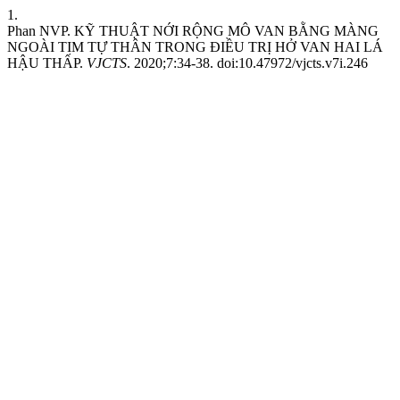
1.
Phan NVP. KỸ THUẬT NỚI RỘNG MÔ VAN BẰNG MÀNG
NGOÀI TIM TỰ THÂN TRONG ĐIỀU TRỊ HỞ VAN HAI LÁ
HẬU THẤP.
VJCTS
. 2020;7:34-38. doi:10.47972/vjcts.v7i.246