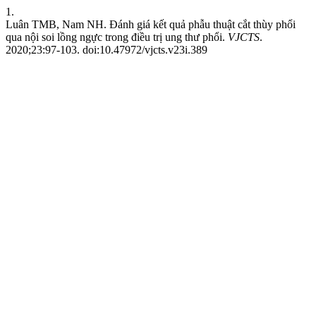
1.
Luân TMB, Nam NH. Đánh giá kết quả phẫu thuật cắt thùy phổi
qua nội soi lồng ngực trong điều trị ung thư phổi.
VJCTS
.
2020;23:97-103. doi:10.47972/vjcts.v23i.389