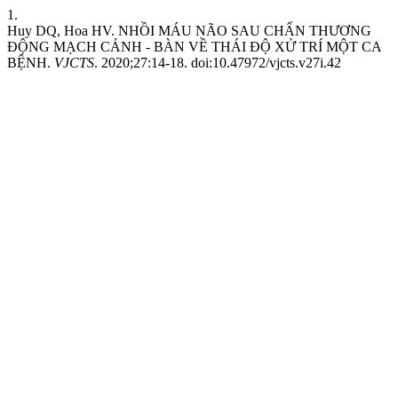
1.
Huy DQ, Hoa HV. NHỒI MÁU NÃO SAU CHẤN THƯƠNG
ĐỘNG MẠCH CẢNH - BÀN VỀ THÁI ĐỘ XỬ TRÍ MỘT CA
BỆNH.
VJCTS
. 2020;27:14-18. doi:10.47972/vjcts.v27i.42