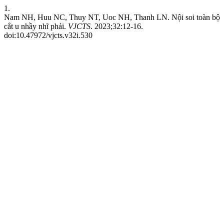
1.
Nam NH, Huu NC, Thuy NT, Uoc NH, Thanh LN. Nội soi toàn bộ
cẳt u nhầy nhĩ phải.
VJCTS
. 2023;32:12-16.
doi:10.47972/vjcts.v32i.530