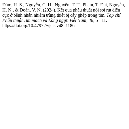
Đàm, H. S., Nguyễn, C. H., Nguyễn, T. T., Phạm, T. Đạt, Nguyễn,
H. N., & Đoàn, V. N. (2024). Kết quả phẫu thuật nội soi rút điện
cực ở bệnh nhân nhiễm trùng thiết bị cấy ghép trong tim.
Tạp chí
Phẫu thuật Tim mạch và Lồng ngực Việt Nam
,
48
, 5 - 11.
https://doi.org/10.47972/vjcts.v48i.1186