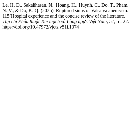
Le, H. D., Sakalihasan, N., Hoang, H., Huynh, C., Do, T., Pham,
N. V., & Do, K. Q. (2025). Ruptured sinus of Valsalva aneurysm:
115’Hospital experience and the concise review of the literature.
Tạp chí Phẫu thuật Tim mạch và Lồng ngực Việt Nam
,
51
, 5 - 22.
https://doi.org/10.47972/vjcts.v51i.1374