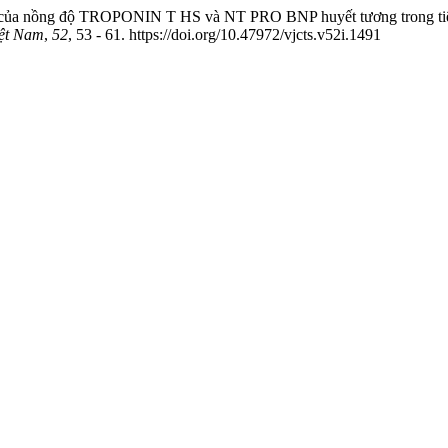
 trò của nồng độ TROPONIN T HS và NT PRO BNP huyết tương trong tiên
iệt Nam
,
52
, 53 - 61. https://doi.org/10.47972/vjcts.v52i.1491