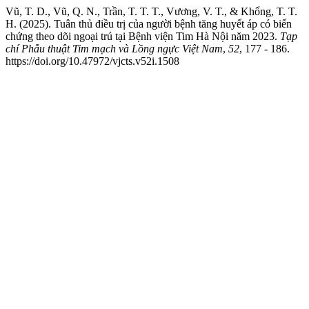
Vũ, T. D., Vũ, Q. N., Trần, T. T. T., Vương, V. T., & Khổng, T. T.
H. (2025). Tuân thủ điều trị của người bệnh tăng huyết áp có biến
chứng theo dõi ngoại trú tại Bệnh viện Tim Hà Nội năm 2023.
Tạp
chí Phẫu thuật Tim mạch và Lồng ngực Việt Nam
,
52
, 177 - 186.
https://doi.org/10.47972/vjcts.v52i.1508