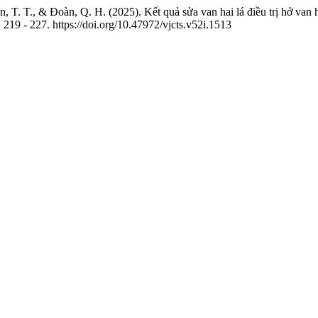
 T. T., & Đoàn, Q. H. (2025). Kết quả sửa van hai lá điều trị hở van 
, 219 - 227. https://doi.org/10.47972/vjcts.v52i.1513