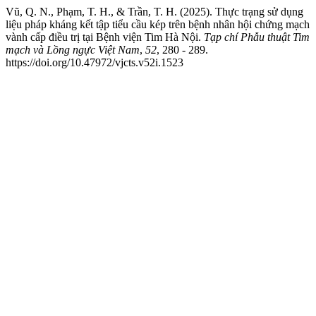
Vũ, Q. N., Phạm, T. H., & Trần, T. H. (2025). Thực trạng sử dụng
liệu pháp kháng kết tập tiểu cầu kép trên bệnh nhân hội chứng mạch
vành cấp điều trị tại Bệnh viện Tim Hà Nội.
Tạp chí Phẫu thuật Tim
mạch và Lồng ngực Việt Nam
,
52
, 280 - 289.
https://doi.org/10.47972/vjcts.v52i.1523