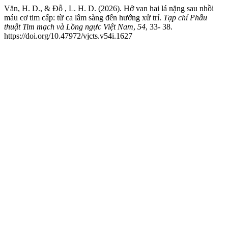
Văn, H. D., & Đỗ , L. H. D. (2026). Hở van hai lá nặng sau nhồi
máu cơ tim cấp: từ ca lâm sàng đến hướng xử trí.
Tạp chí Phẫu
thuật Tim mạch và Lồng ngực Việt Nam
,
54
, 33- 38.
https://doi.org/10.47972/vjcts.v54i.1627