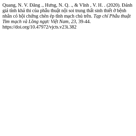
Quang, N. V. Đăng ., Hưng, N. Q. ., & Vĩnh , V. H. . (2020). Đánh
giá tính khả thi của phẫu thuật nội soi trung thất sinh thiết ở bệnh
nhân có hội chứng chèn ép tĩnh mạch chủ trên.
Tạp chí Phẫu thuật
Tim mạch và Lồng ngực Việt Nam
,
23
, 39-44.
https://doi.org/10.47972/vjcts.v23i.382