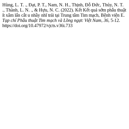
Hùng, L. T. ., Đạt, P. T., Nam, N. H., Thịnh, Đỗ Đức, Thủy, N. T.
., Thành, L. N. ., & Hựu, N. C. (2022). Kết Kết quả sớm phẫu thuật
ít xâm lấn cắt u nhầy nhĩ trái tại Trung tâm Tim mạch, Bệnh viện E.
Tạp chí Phẫu thuật Tim mạch và Lồng ngực Việt Nam
,
36
, 5-12.
https://doi.org/10.47972/vjcts.v36i.733