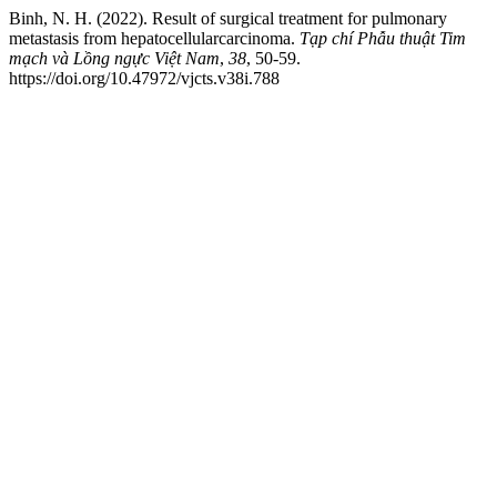
Binh, N. H. (2022). Result of surgical treatment for pulmonary
metastasis from hepatocellularcarcinoma.
Tạp chí Phẫu thuật Tim
mạch và Lồng ngực Việt Nam
,
38
, 50-59.
https://doi.org/10.47972/vjcts.v38i.788