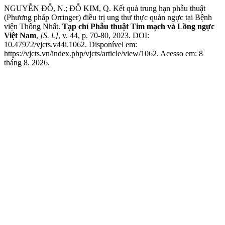
NGUYỄN ĐỖ, N.; ĐỖ KIM, Q. Kết quả trung hạn phẫu thuật
(Phương pháp Orringer) điều trị ung thư thực quản ngực tại Bệnh
viện Thống Nhất.
Tạp chí Phẫu thuật Tim mạch và Lồng ngực
Việt Nam
,
[S. l.]
, v. 44, p. 70-80, 2023. DOI:
10.47972/vjcts.v44i.1062. Disponível em:
https://vjcts.vn/index.php/vjcts/article/view/1062. Acesso em: 8
tháng 8. 2026.