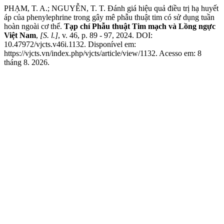
PHẠM, T. A.; NGUYỄN, T. T. Đánh giá hiệu quả điều trị hạ huyết
áp của phenylephrine trong gây mê phẫu thuật tim có sử dụng tuần
hoàn ngoài cơ thể.
Tạp chí Phẫu thuật Tim mạch và Lồng ngực
Việt Nam
,
[S. l.]
, v. 46, p. 89 - 97, 2024. DOI:
10.47972/vjcts.v46i.1132. Disponível em:
https://vjcts.vn/index.php/vjcts/article/view/1132. Acesso em: 8
tháng 8. 2026.