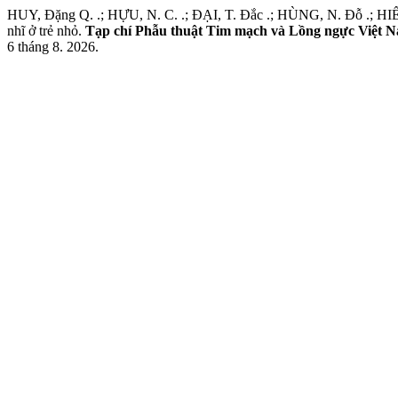
HUY, Đặng Q. .; HỰU, N. C. .; ĐẠI, T. Đắc .; HÙNG, N. Đỗ .; HIẾU,
nhĩ ở trẻ nhỏ.
Tạp chí Phẫu thuật Tim mạch và Lồng ngực Việt 
6 tháng 8. 2026.