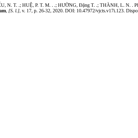
 N. T. .; HUỆ, P. T. M. . .; HƯỜNG, Đặng T. .; THÀNH, L. N. . Phẫu 
Nam
,
[S. l.]
, v. 17, p. 26-32, 2020. DOI: 10.47972/vjcts.v17i.123. Dispon