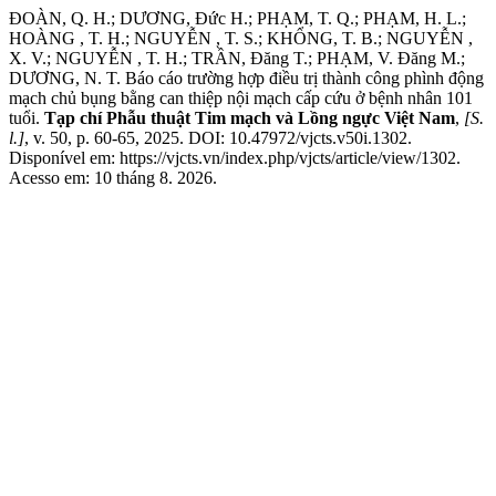
ĐOÀN, Q. H.; DƯƠNG, Đức H.; PHẠM, T. Q.; PHẠM, H. L.;
HOÀNG , T. H.; NGUYỄN , T. S.; KHỔNG, T. B.; NGUYỄN ,
X. V.; NGUYỄN , T. H.; TRẦN, Đăng T.; PHẠM, V. Đăng M.;
DƯƠNG, N. T. Báo cáo trường hợp điều trị thành công phình động
mạch chủ bụng bằng can thiệp nội mạch cấp cứu ở bệnh nhân 101
tuổi.
Tạp chí Phẫu thuật Tim mạch và Lồng ngực Việt Nam
,
[S.
l.]
, v. 50, p. 60-65, 2025. DOI: 10.47972/vjcts.v50i.1302.
Disponível em: https://vjcts.vn/index.php/vjcts/article/view/1302.
Acesso em: 10 tháng 8. 2026.