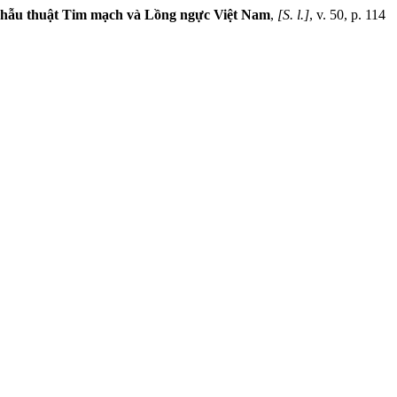
Phẫu thuật Tim mạch và Lồng ngực Việt Nam
,
[S. l.]
, v. 50, p. 114