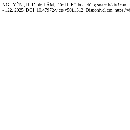
NGUYỄN , H. Định; LÂM, Đắc H. Kĩ thuật dùng snare hỗ trợ can thi
- 122, 2025. DOI: 10.47972/vjcts.v50i.1312. Disponível em: https://vj