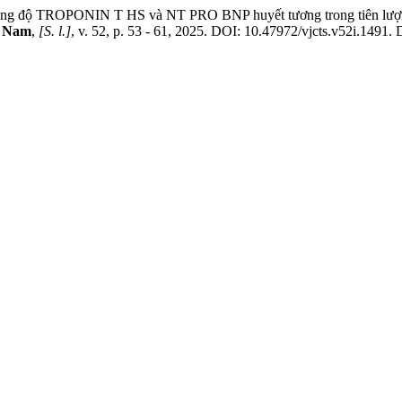
nồng độ TROPONIN T HS và NT PRO BNP huyết tương trong tiên lượng 
t Nam
,
[S. l.]
, v. 52, p. 53 - 61, 2025. DOI: 10.47972/vjcts.v52i.1491. D