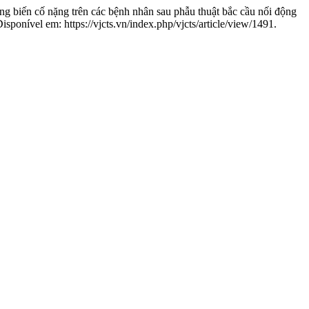
biến cố nặng trên các bệnh nhân sau phẫu thuật bắc cầu nối động
isponível em: https://vjcts.vn/index.php/vjcts/article/view/1491.