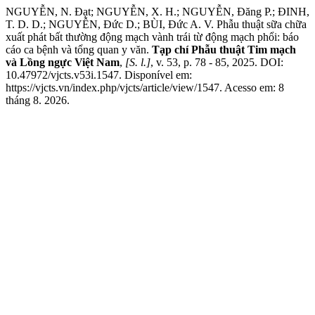
NGUYỄN, N. Đạt; NGUYỄN, X. H.; NGUYỄN, Đăng P.; ĐINH,
T. D. D.; NGUYỄN, Đức D.; BÙI, Đức A. V. Phẫu thuật sữa chữa
xuất phát bất thường động mạch vành trái từ động mạch phổi: báo
cáo ca bệnh và tổng quan y văn.
Tạp chí Phẫu thuật Tim mạch
và Lồng ngực Việt Nam
,
[S. l.]
, v. 53, p. 78 - 85, 2025. DOI:
10.47972/vjcts.v53i.1547. Disponível em:
https://vjcts.vn/index.php/vjcts/article/view/1547. Acesso em: 8
tháng 8. 2026.