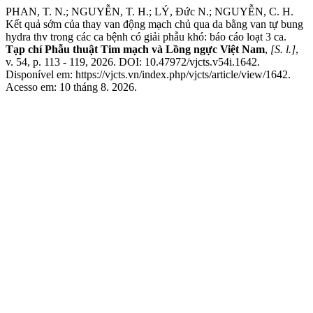
PHAN, T. N.; NGUYỄN, T. H.; LÝ, Đức N.; NGUYỄN, C. H.
Kết quả sớm của thay van động mạch chủ qua da bằng van tự bung
hydra thv trong các ca bệnh có giải phẫu khó: báo cáo loạt 3 ca.
Tạp chí Phẫu thuật Tim mạch và Lồng ngực Việt Nam
,
[S. l.]
,
v. 54, p. 113 - 119, 2026. DOI: 10.47972/vjcts.v54i.1642.
Disponível em: https://vjcts.vn/index.php/vjcts/article/view/1642.
Acesso em: 10 tháng 8. 2026.