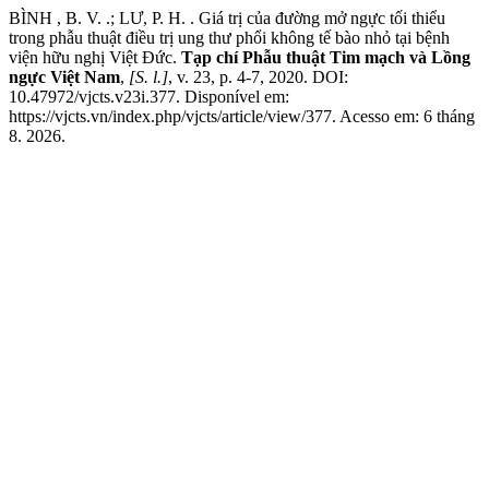
BÌNH , B. V. .; LƯ, P. H. . Giá trị của đường mở ngực tối thiểu
trong phẫu thuật điều trị ung thư phổi không tế bào nhỏ tại bệnh
viện hữu nghị Việt Đức.
Tạp chí Phẫu thuật Tim mạch và Lồng
ngực Việt Nam
,
[S. l.]
, v. 23, p. 4-7, 2020. DOI:
10.47972/vjcts.v23i.377. Disponível em:
https://vjcts.vn/index.php/vjcts/article/view/377. Acesso em: 6 tháng
8. 2026.