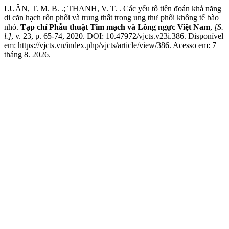
LUÂN, T. M. B. .; THANH, V. T. . Các yếu tố tiên đoán khả năng
di căn hạch rốn phổi và trung thất trong ung thư phổi không tế bào
nhỏ.
Tạp chí Phẫu thuật Tim mạch và Lồng ngực Việt Nam
,
[S.
l.]
, v. 23, p. 65-74, 2020. DOI: 10.47972/vjcts.v23i.386. Disponível
em: https://vjcts.vn/index.php/vjcts/article/view/386. Acesso em: 7
tháng 8. 2026.