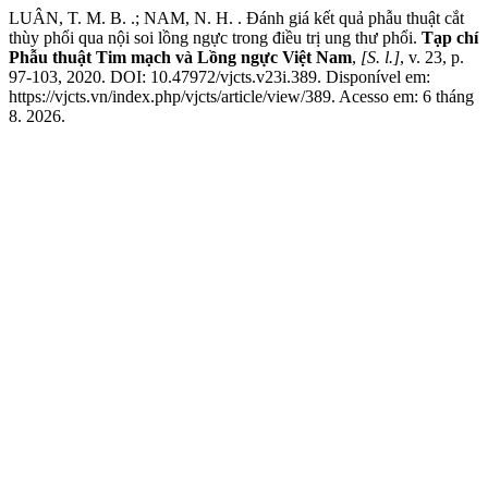
LUÂN, T. M. B. .; NAM, N. H. . Đánh giá kết quả phẫu thuật cắt
thùy phổi qua nội soi lồng ngực trong điều trị ung thư phổi.
Tạp chí
Phẫu thuật Tim mạch và Lồng ngực Việt Nam
,
[S. l.]
, v. 23, p.
97-103, 2020. DOI: 10.47972/vjcts.v23i.389. Disponível em:
https://vjcts.vn/index.php/vjcts/article/view/389. Acesso em: 6 tháng
8. 2026.