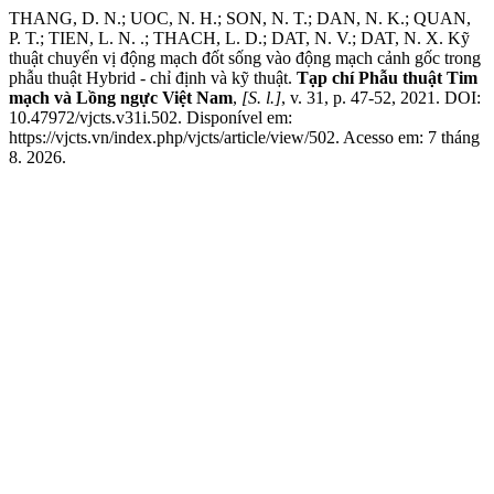
THANG, D. N.; UOC, N. H.; SON, N. T.; DAN, N. K.; QUAN,
P. T.; TIEN, L. N. .; THACH, L. D.; DAT, N. V.; DAT, N. X. Kỹ
thuật chuyển vị động mạch đốt sống vào động mạch cảnh gốc trong
phẫu thuật Hybrid - chỉ định và kỹ thuật.
Tạp chí Phẫu thuật Tim
mạch và Lồng ngực Việt Nam
,
[S. l.]
, v. 31, p. 47-52, 2021. DOI:
10.47972/vjcts.v31i.502. Disponível em:
https://vjcts.vn/index.php/vjcts/article/view/502. Acesso em: 7 tháng
8. 2026.