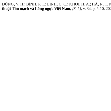
DŨNG, V. H.; BÌNH, P. T.; LINH, C. C.; KHÔI, H. A.; HÀ, N. T. N.
thuật Tim mạch và Lồng ngực Việt Nam
,
[S. l.]
, v. 34, p. 5-10, 2