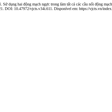
 Sử dụng hai động mạch ngực trong làm tất cả các cầu nối động mạch 
021. DOI: 10.47972/vjcts.v34i.611. Disponível em: https://vjcts.vn/index