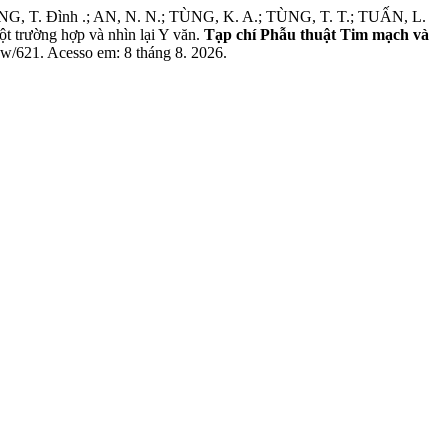
NG, T. Đình .; AN, N. N.; TÙNG, K. A.; TÙNG, T. T.; TUẤN, L.
t trường hợp và nhìn lại Y văn.
Tạp chí Phẫu thuật Tim mạch và
view/621. Acesso em: 8 tháng 8. 2026.