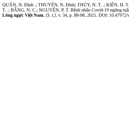
QUÂN, N. Đình .; THUYÊN, N. Đình; THỦY, N. T. .; KIÊN, H. T. 
T. .; BẰNG, N. C.; NGUYÊN, P. T. Bệnh nhân Covid-19 ngừng tuần h
Lồng ngực Việt Nam
,
[S. l.]
, v. 34, p. 88-98, 2021. DOI: 10.47972/v