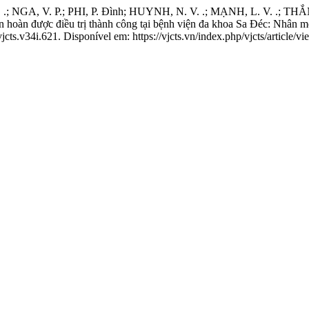
.; NGA, V. P.; PHI, P. Đình; HUYNH, N. V. .; MẠNH, L. V. .; THẮ
oàn được điều trị thành công tại bệnh viện đa khoa Sa Đéc: Nhân mộ
jcts.v34i.621. Disponível em: https://vjcts.vn/index.php/vjcts/article/