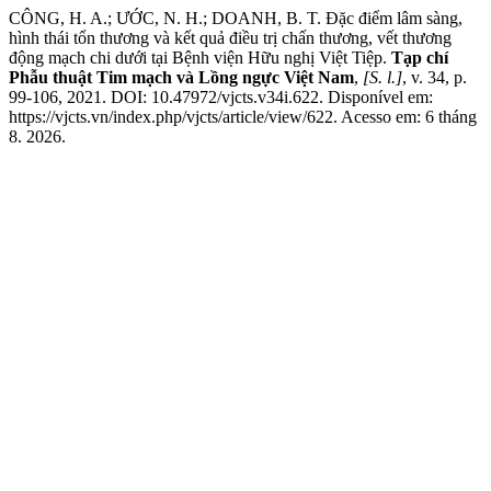
CÔNG, H. A.; ƯỚC, N. H.; DOANH, B. T. Đặc điểm lâm sàng,
hình thái tổn thương và kết quả điều trị chấn thương, vết thương
động mạch chi dưới tại Bệnh viện Hữu nghị Việt Tiệp.
Tạp chí
Phẫu thuật Tim mạch và Lồng ngực Việt Nam
,
[S. l.]
, v. 34, p.
99-106, 2021. DOI: 10.47972/vjcts.v34i.622. Disponível em:
https://vjcts.vn/index.php/vjcts/article/view/622. Acesso em: 6 tháng
8. 2026.