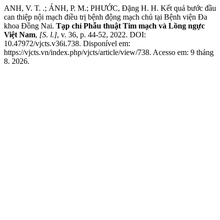
ANH, V. T. .; ÁNH, P. M.; PHƯỚC, Đặng H. H. Kết quả bước đầu
can thiệp nội mạch điều trị bệnh động mạch chủ tại Bệnh viện Đa
khoa Đồng Nai.
Tạp chí Phẫu thuật Tim mạch và Lồng ngực
Việt Nam
,
[S. l.]
, v. 36, p. 44-52, 2022. DOI:
10.47972/vjcts.v36i.738. Disponível em:
https://vjcts.vn/index.php/vjcts/article/view/738. Acesso em: 9 tháng
8. 2026.