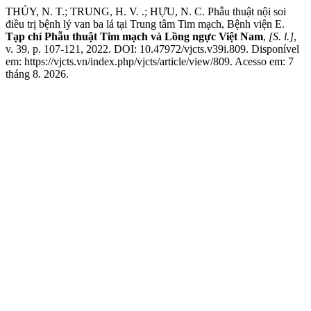
THỦY, N. T.; TRUNG, H. V. .; HỰU, N. C. Phẫu thuật nội soi
điều trị bệnh lý van ba lá tại Trung tâm Tim mạch, Bệnh viện E.
Tạp chí Phẫu thuật Tim mạch và Lồng ngực Việt Nam
,
[S. l.]
,
v. 39, p. 107-121, 2022. DOI: 10.47972/vjcts.v39i.809. Disponível
em: https://vjcts.vn/index.php/vjcts/article/view/809. Acesso em: 7
tháng 8. 2026.