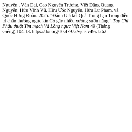
Nguyễn , Văn Đại, Cao Nguyên Trương, Viết Đăng Quang
Nguyễn, Hữu Vĩnh Vũ, Hữu Ước Nguyễn, Hữu Lư Phạm, và
Quốc Hưng Đoàn. 2025. “Đánh Giá kết Quả Trung hạn Trong điều
trị chấn thương ngực kín Có gãy nhiều xương sườn nặng”.
Tạp Chí
Phẫu thuật Tim mạch Và Lồng ngực Việt Nam
49 (Tháng
Giêng):104-13. https://doi.org/10.47972/vjcts.v49i.1262.