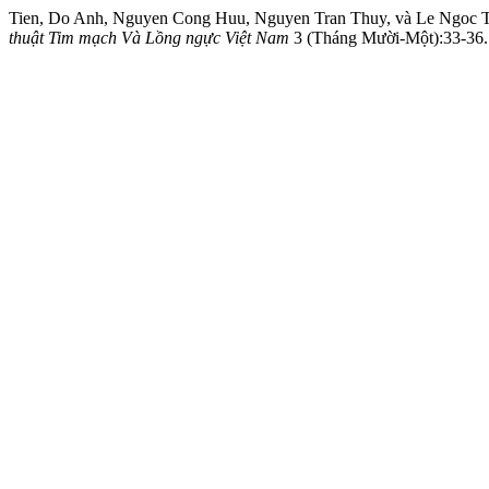
Tien, Do Anh, Nguyen Cong Huu, Nguyen Tran Thuy, và L
thuật Tim mạch Và Lồng ngực Việt Nam
3 (Tháng Mười-Một):33-36. h