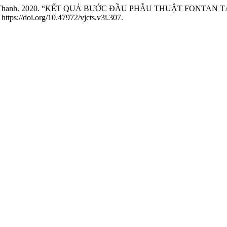
e Ngoc Thanh. 2020. “KẾT QUẢ BƯỚC ĐẦU PHẪU THUẬT FONTA
ttps://doi.org/10.47972/vjcts.v3i.307.