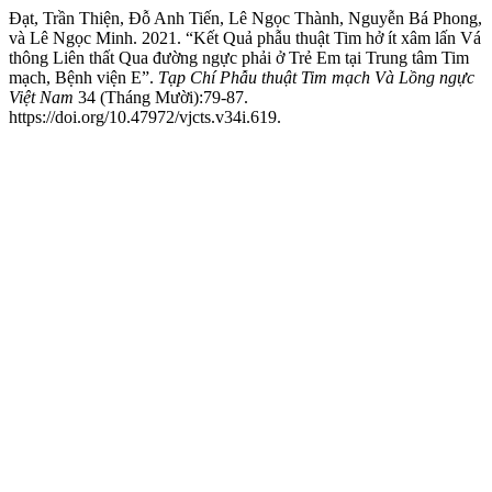
Đạt, Trần Thiện, Đỗ Anh Tiến, Lê Ngọc Thành, Nguyễn Bá Phong,
và Lê Ngọc Minh. 2021. “Kết Quả phẫu thuật Tim hở ít xâm lấn Vá
thông Liên thất Qua đường ngực phải ở Trẻ Em tại Trung tâm Tim
mạch, Bệnh viện E”.
Tạp Chí Phẫu thuật Tim mạch Và Lồng ngực
Việt Nam
34 (Tháng Mười):79-87.
https://doi.org/10.47972/vjcts.v34i.619.