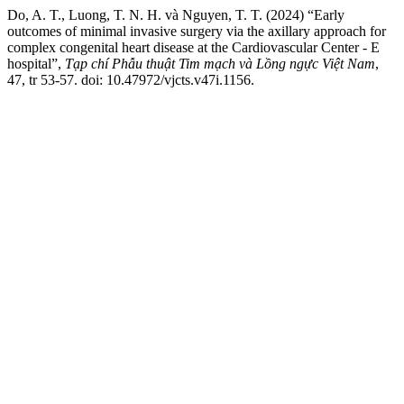
Do, A. T., Luong, T. N. H. và Nguyen, T. T. (2024) “Early
outcomes of minimal invasive surgery via the axillary approach for
complex congenital heart disease at the Cardiovascular Center - E
hospital”,
Tạp chí Phẫu thuật Tim mạch và Lồng ngực Việt Nam
,
47, tr 53-57. doi: 10.47972/vjcts.v47i.1156.